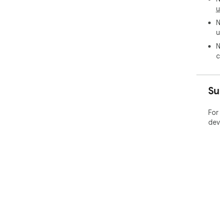
u
N
u
N
c
Su
For
dev