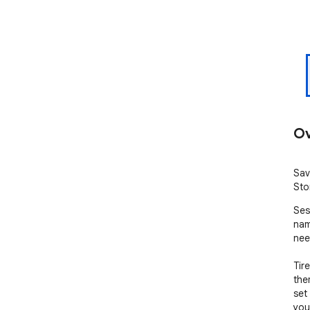
Ov
Sav
Sto
Ses
nam
nee
Tir
the
set
your