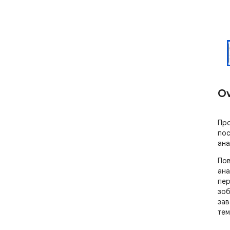
Ov
Про
пос
ана
Пов
ана
пер
зоб
зав
тем