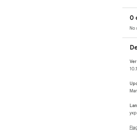
0 
No 
De
Ver
10.1
Up
Mar
La
укр
Fla