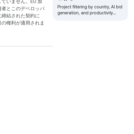
ていません。EU 加
Project filtering by country, AI bid
費者とこのデベロッパ
generation, and productivity
に締結された契約に
enhancements for
者の権利が適用されま
freelancer.com.