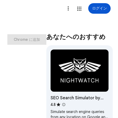
ログイン
あなたへのおすすめ
Chrome に追加
SEO Search Simulator by
Nightwatch
4.8
Simulate search engine queries
from any location on Google and