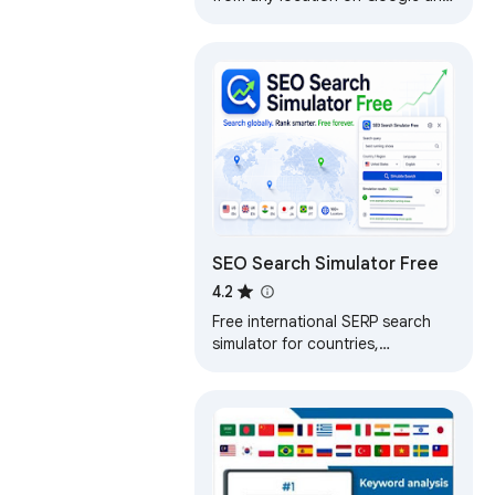
easily check and track your
website or your competitor's
rankings.
SEO Search Simulator Free
4.2
Free international SERP search
simulator for countries,
languages and search engines.
No tracking, no locked features.