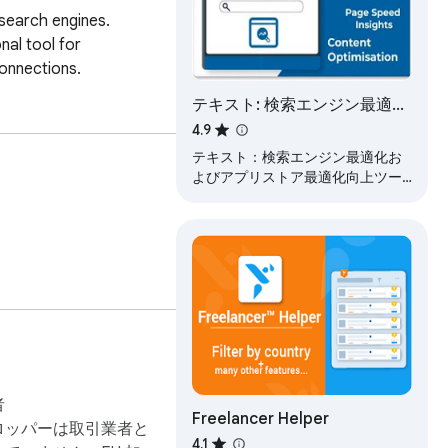
search engines. 
al tool for 
connections.
テキスト: 検索エンジン最適化
| アプリストア最適化 | 検索ラ
4.9
ンキング＆キーワードツール
テキスト：検索エンジン最適化お
よびアプリストア最適化向上ツー
ル。ページ上の完全なアプリスト
ア最適化および検索エンジン最適
化分析。ランキング、評価、短い
説明の検索を行い、プレイスト
ア、グーグル検索エンジン結果ペ
ージにて確認。
者
Freelancer Helper
ロッパーは取引業者と
4.1