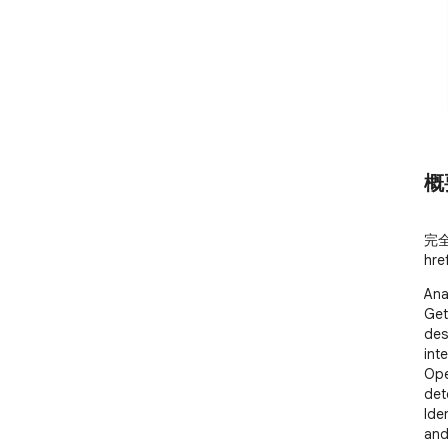
概
完
hr
Ana
Get
des
int
Ope
det
Ide
and