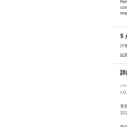
Per
con
req
5
評
結
詳
バ
1.0
更新
20
懸