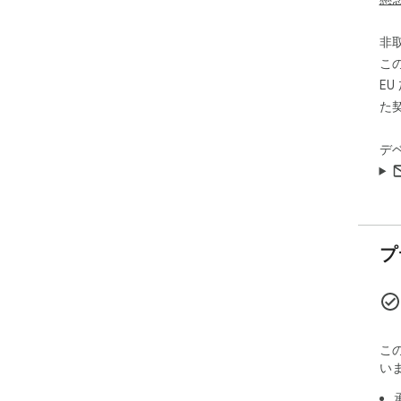
非
こ
E
た
デ
プ
こ
い