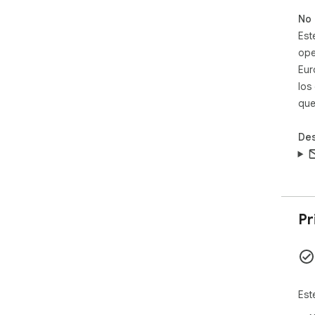
opt
No 
SEO
Est
ope
Eur
los
que
Des
Pr
Est