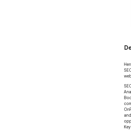
De
Her
SEO
web
SEO
Ana
Boo
com
OnP
and
opp
Key