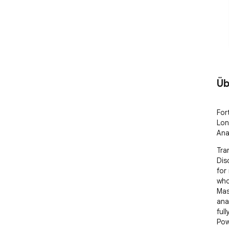
Üb
For
Lon
Ana
Tra
Dis
for
who
Mas
ana
full
Pow