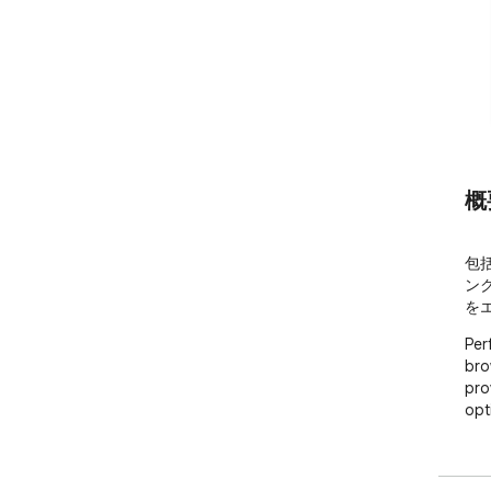
概
包
ン
を
Per
bro
pro
opt