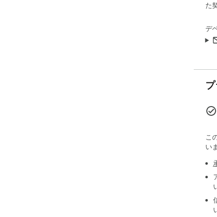
た
デ
プ
こ
い