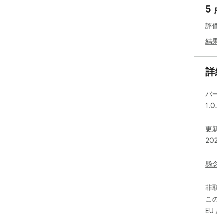
5
評
結
詳
バ
1.0
更新
20
懸
非
こ
E