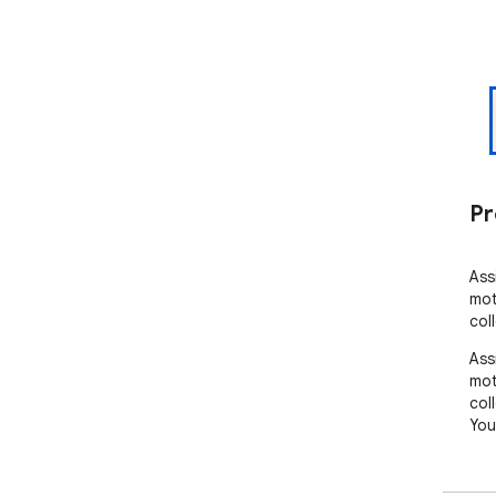
Pr
Ass
mot
col
Ass
mot
col
You