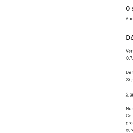
0 
Auc
Dé
Ver
0.7
Der
23 j
Sig
Non
Ce 
pro
eur