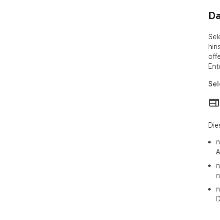
Da
Sel
hin
off
Ent
Sel
Die
n
A
n
n
n
D