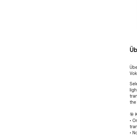
Üb
Übe
Vok
Sel
lig
tra
the 
🎯 
• On
tra
• N