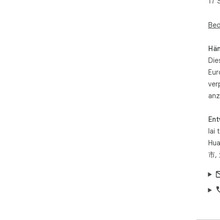
17 
Bed
Hän
Die
Eur
ver
anz
Ent
lai 
Hua
市,