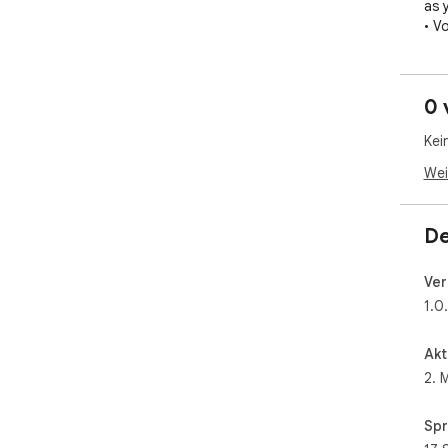
as 
• V
rev
• C
int
0 
• S
Kei
🔒 P
We 
Wei
brow
sen
pro
De
This
Ver
too
1.0
the
Akt
2. 
Spr