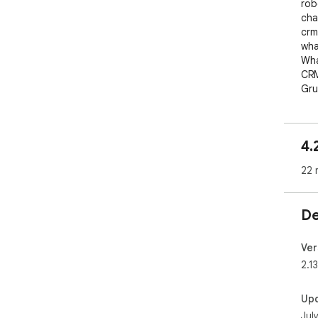
rob
cha
crm
wha
Wha
CRM
Gru
4.
22 
De
Ver
2.1
Up
Jul