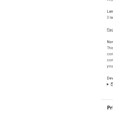
La
3 l
Fla
Non
Thi
con
con
you
Dev
Pr