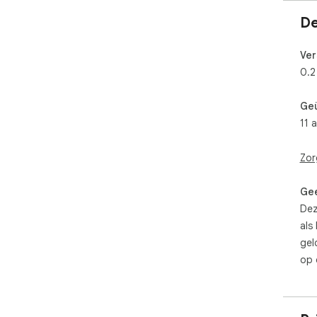
De
Ver
0.2
Ge
11 
Zor
Gee
Dez
als
gel
op 