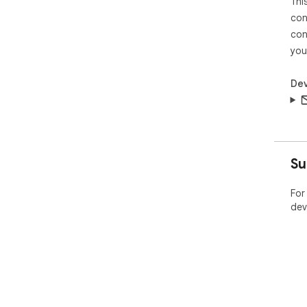
Thi
con
con
you
Dev
Su
For
dev