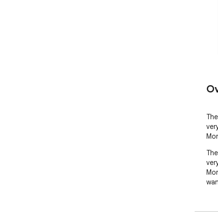
Ov
The
ver
Mor
The
ver
Mor
want