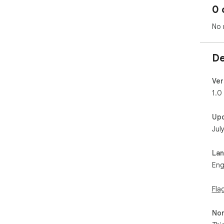
0 
No 
De
Ver
1.0
Up
Jul
La
Eng
Fla
Non