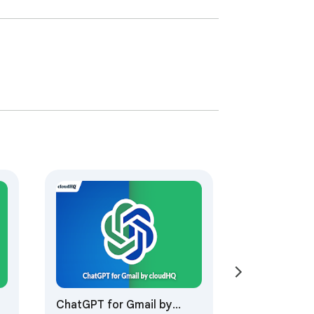
utorizado podría causar exposición.

nción que deben permanecer confidenciales 
uditoría con clientes que necesitan prueba 
 y fuera de la organización.

n y revelaciones con compradores y 
as ventanas de revisión.

ChatGPT for Gmail by
 comunicaciones internas.
