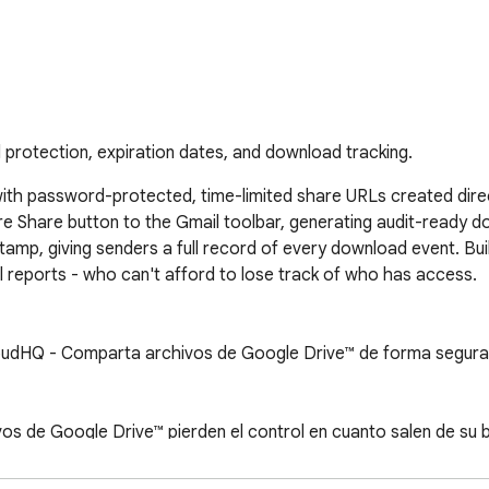
 protection, expiration dates, and download tracking.
with password-protected, time-limited share URLs created dire
hare button to the Gmail toolbar, generating audit-ready downl
stamp, giving senders a full record of every download event. Buil
 reports - who can't afford to lose track of who has access.

loudHQ - Comparta archivos de Google Drive™ de forma segura,
os de Google Drive™ pierden el control en cuanto salen de su b
 permanecer activos indefinidamente. No tiene forma de saber q
una bandeja de entrada equivocada.
