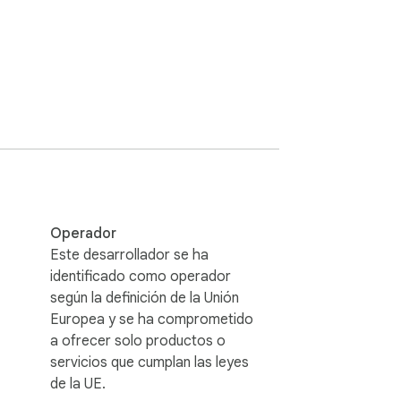
tas de Gmail™, elija un archivo de su 
o por contraseña directamente en su 
abe quién abrió su archivo y desde dónde.

 contraseña antes de que el destinatario 
real de protección adicional sobre una 
Operador
Este desarrollador se ha
echa de vencimiento, el enlace deja de 
identificado como operador
os sensibles al tiempo, propuestas y 
según la definición de la Unión
Europea y se ha comprometido
a ofrecer solo productos o
tensión registra la dirección IP del 
servicios que cumplan las leyes
so compartido recibe su propio panel de 
de la UE.