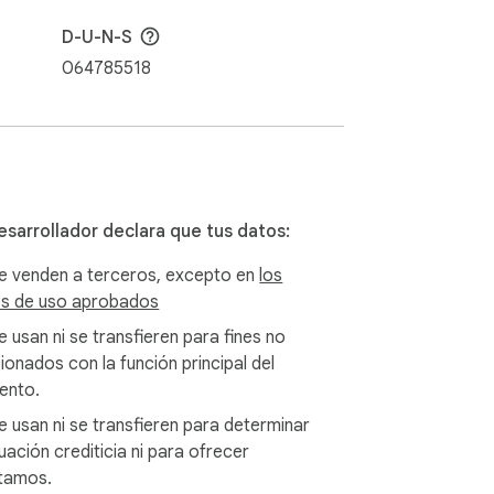
ra del país?"

D-U-N-S
il™. Dos clics bastan para crear e insertar 
064785518
gura embebida en el cuerpo, lista para 
lace seguro existente" para reutilizarlo en 
esarrollador declara que tus datos:
onde introducen la contraseña y descargan. 
e venden a terceros, excepto en
los
s de uso aprobados
edia de 5 GB, el enlace funciona igual. 
e usan ni se transfieren para fines no
ionados con la función principal del
ento.
pace™. Los administradores pueden 
e usan ni se transfieren para determinar
ario - ideal para equipos con requisitos de 
tuación crediticia ni para ofrecer
tamos.