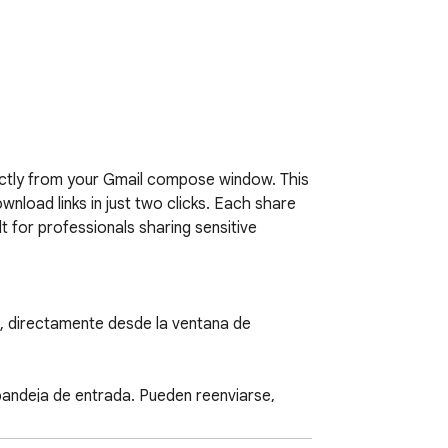
ctly from your Gmail compose window. This 
oad links in just two clicks. Each share 
t for professionals sharing sensitive 
 directamente desde la ventana de 
andeja de entrada. Pueden reenviarse, 
uién descargó realmente el archivo, desde 