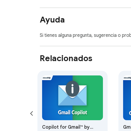
💼 PARA QUIÉN ES

Ayuda
⚖️ Profesionales del derecho que comparten
Si tienes alguna pregunta, sugerencia o prob
🩺 Profesionales sanitarios que comparten 
y auditables.

Relacionados
💰 Contadores y asesores financieros que c
real de entrega.

🧑‍💼 Equipos de RR. HH. y operaciones que d
🏠 Agentes inmobiliarios y corredores que
vendedores.

🎯 Agencias de marketing y creativas que co
Copilot for Gmail™ by
Gma
🎓 Educadores y administradores escolares