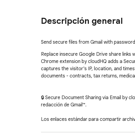
Descripción general
Send secure files from Gmail with password
Replace insecure Google Drive share links 
Chrome extension by cloudHQ adds a Secure S
captures the visitor's IP, location, and time
documents - contracts, tax returns, medical
🔒 Secure Document Sharing via Email by c
redacción de Gmail™.

Los enlaces estándar para compartir archiv
abrirse por cualquier persona con la URL y
dónde lo hizo, ni si su contrato terminó en 