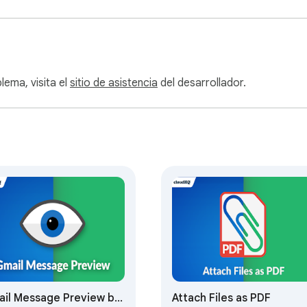
 contratos, declaraciones o expedientes donde el reenvío no a
lema, visita el
sitio de asistencia
del desarrollador.
cartas de derivación, informes de laboratorio o planes de ate
omparten declaraciones de impuestos, balances y material de a
istribuyen ofertas laborales, políticas y datos salariales dentro
 comparten contratos de arrendamiento, informes de inspecció
mparten activos de campaña sin publicar con clientes durante l
il Message Preview by
Attach Files as PDF
 que comparten material de examen, registros de estudiantes y