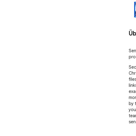
Üb
Sen
pro
Sec
Chr
fil
link
exa
mor
by t
you
tea
send