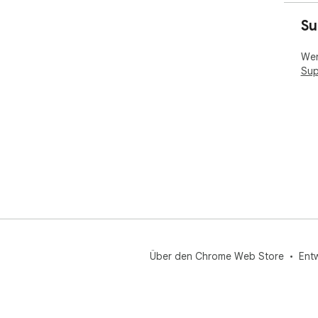
die
Beg
Su
📁 
Wen
ein
Sup
fre
ben
Cli
👥 
dom
ber
Erw
ins
ein
Rec
Über den Chrome Web Store
Ent
💼 
⚖️ 
Akt