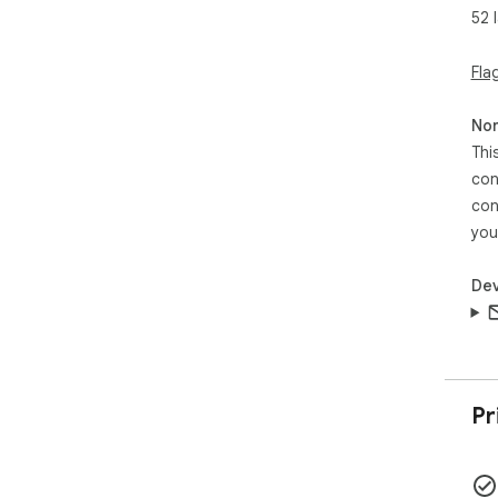
52 
Fla
Non
Thi
con
con
you
Dev
Pr