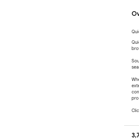
Ov
Qui
Qui
bro
Sou
sea
Whe
ext
corn
pro
Cli
pro
pro
pur
3,