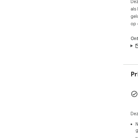
Dez
als
gel
op 
Ont
Pr
Dez
N
g