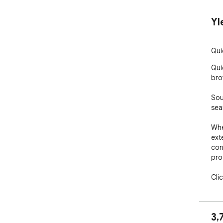
Yl
Qui
Qui
bro
Sou
sea
Whe
ext
corn
pro
Cli
pro
pro
pur
3,