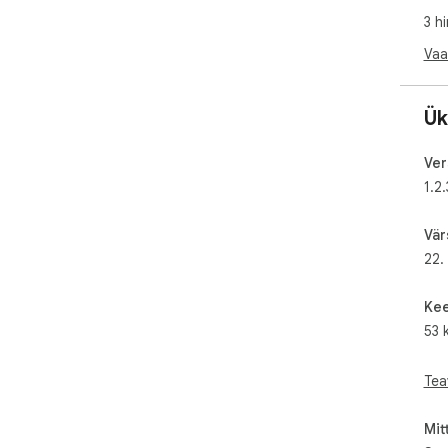
Thi
3 h
dow
168
Vaa
pre
Ük
Ver
1.2.
Vär
22.
Kee
53 
Tea
Mit