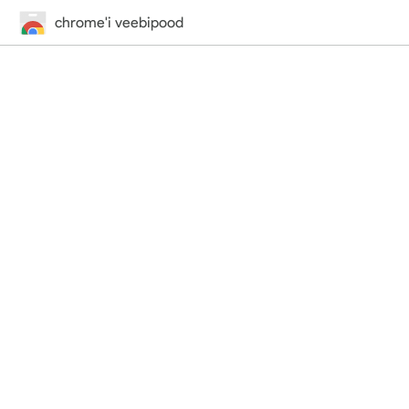
chrome'i veebipood