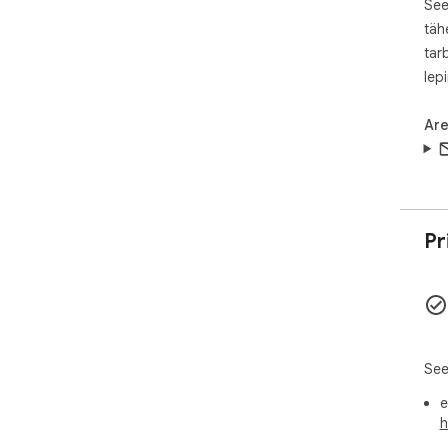
See
täh
tar
lep
Are
Pr
See
e
h