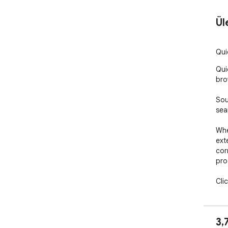
Ül
Qui
Qui
bro
Sou
sea
Whe
ext
corn
pro
Cli
pro
pro
pur
3,