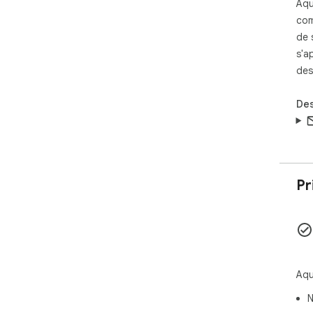
Aqu
com
de 
s'a
des
Des
Pr
Aqu
N