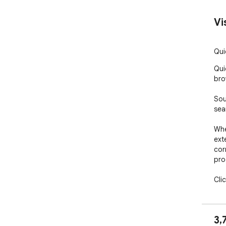
Vi
Qui
Qui
bro
Sou
sea
Whe
ext
corn
pro
Cli
pro
pro
pur
3,