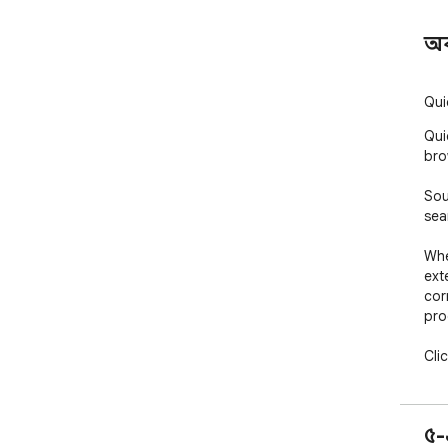
অ
Qui
Qui
bro
Sou
sea
Whe
ext
corn
pro
Cli
pro
pro
pur
৫-