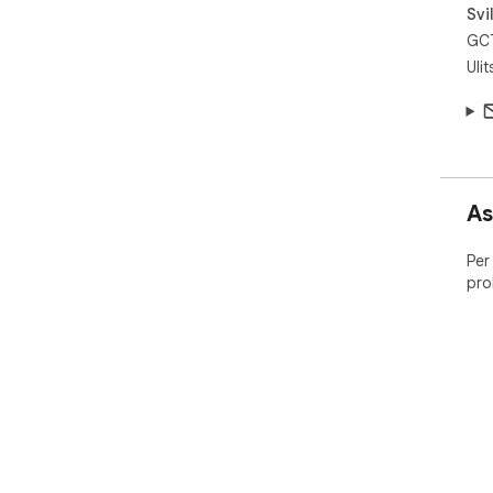
Svi
GC
Uli
As
Per
pro