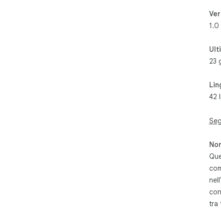
Ver
1.0
Ult
23 
Lin
42 
Seg
Non
Que
com
nell
con
tra