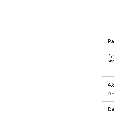
Pa
If y
htt
4,
13 
De