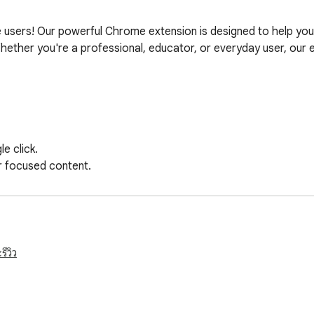
 users! Our powerful Chrome extension is designed to help you 
hether you're a professional, educator, or everyday user, our ex
 click.

r focused content.

o highlight your workflow.

 formats.



ีวิว
mat.
