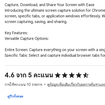
Capture, Download, and Share Your Screen with Ease

Introducing the ultimate screen capture solution for Chrome
screen, specific tabs, or application windows effortlessly. W
screen capturing, saving, and sharing.

Key Features:

Versatile Capture Options:

Entire Screen: Capture everything on your screen with a single
Specific Tabs: Select and capture individual browser tabs fo
Application Windows: Capture specific application windows t
Easy Download:

4.6 จาก 5 คะแนน
Save your captures directly to your computer in high-quality
Choose between popular image formats like PNG and JPEG.
การให้คะแนน 10 รายการ
ดูข้อมูลเพิ่มเติมเกี่ยวกับผลการค้นหาและร
For video captures, save in the widely compatible WEBM for
Seamless Upload and Share:

ดูรีวิวทั้งหมด