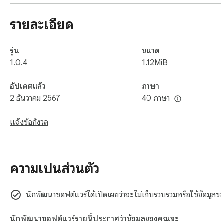
Upload to Server: Instantly upload your captures to our secu
Sharable Link: Get a shareable link to your uploaded captures
รายละเอียด
Privacy and Security: Rest assured that your uploads are st
Convert to MP4:

รุ่น
ขนาด
Convert your video captures from WEBM to MP4 for broader 
1.0.4
1.12MiB
Use our built-in conversion tool to ensure your videos can b
User-Friendly Interface:

อัปเดตแล้ว
ภาษา
2 ธันวาคม 2567
40 ภาษา
Intuitive Design: Our extension is designed with simplicity in
Quick Access: Easily access capture options from the extens
แจ้งข้อกังวล
Real-Time Preview: Preview your captures before saving or 
Enhanced Productivity:

ความเป็นส่วนตัว
Annotations and Markers: Add annotations, highlights, and m
Clipboard Support: Quickly copy captures to your clipboard
Customizable Settings: Adjust capture settings to fit your sp
นักพัฒนาซอฟต์แวร์ได้เปิดเผยว่าจะไม่เก็บรวบรวมหรือใช้ข้อมูลของค
Integration and Compatibility:

นักพัฒนาซอฟต์แวร์รายนี้ประกาศว่าข้อมูลของคุณจะ