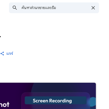
r
แชร์