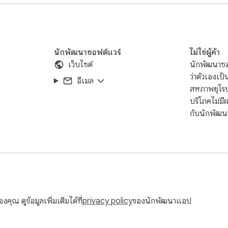
re server.

, making it easy to share with colleagues, friends, or on social 
ored securely with robust privacy measures.

นักพัฒนาซอฟต์แวร์
ไม่ใช่ผู้ค้า
compatibility and easier sharing.

เว็บไซต์
นักพัฒนาซอฟ
e viewed on any device or platform.

ว่าตัวเองเป็
อีเมล
สหภาพยุโรป 
บริโภคไม่ม
 mind, ensuring a seamless user experience.

กับนักพัฒนา
ion icon in your browser toolbar.

uploading to ensure accuracy.

arkers to your captures for clearer communication.

 for immediate use in documents and presentations.

ecific needs, including resolution and format options.

ุณ ดูข้อมูลเพิ่มเติมได้ที่
privacy policy
ของนักพัฒนาแอป