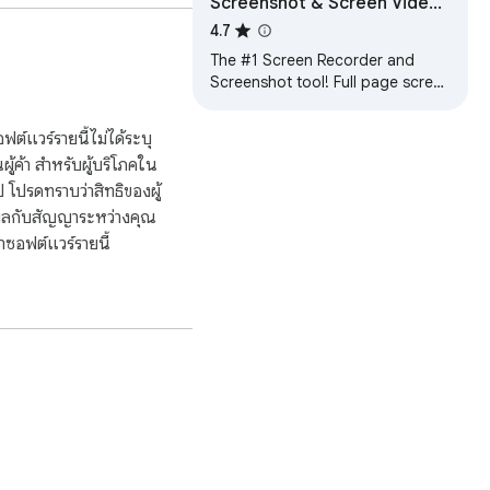
Screenshot & Screen Video
Record by Screeny
media.

4.7
The #1 Screen Recorder and
Screenshot tool! Full page screen
capture and video record of your
screen.
ต์แวร์รายนี้ไม่ได้ระบุ
นผู้ค้า สำหรับผู้บริโภคใน
โปรดทราบว่าสิทธิของผู้
ีผลกับสัญญาระหว่างคุณ
ซอฟต์แวร์รายนี้