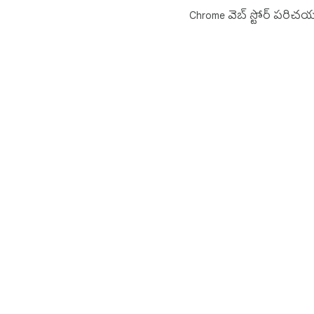
Chrome వెబ్ స్టోర్ పరిచ