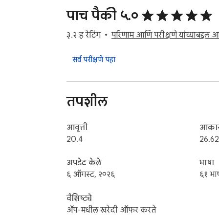
- Build a team library of meetings in Scribbl 

पाच पैकी ५.०
- Transcribe in over 40 different languages

३.२ ह रेटिंग
परिणाम आणि परीक्षणे यांच्याबद्दल अ
Scribbl is trusted by leading organizations a
- Project Management

सर्व परीक्षणे पहा
- Account Management

- Consulting

- Customer Success

तपशील
- Support

- Sales

and many more...
आवृत्ती
आका
20.4
26.6
अपडेट केले
भाषा
६ ऑगस्ट, २०२६
६१ भा
वैशिष्ट्ये
ॲप-मधील खरेदी ऑफर करते