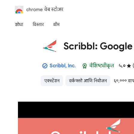
chrome वेब स्टोअर
शोधा
विस्तार
थीम
Scribbl: Google 
Scribbl, Inc.
वैशिष्ट्यीकृत
५.०
एक्स्टेंशन
वर्कफ्लो आणि नियोजन
६०,००० वापर