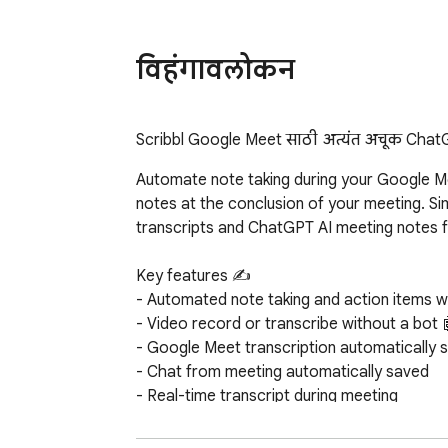
विहंगावलोकन
Scribbl Google Meet साठी अत्यंत अचूक ChatGPT 
Automate note taking during your Google Me
notes at the conclusion of your meeting. S
transcripts and ChatGPT AI meeting notes fo
Key features ✍️

- Automated note taking and action items wi
- Video record or transcribe without a bot 
- Google Meet transcription automatically 
- Chat from meeting automatically saved

- Real-time transcript during meeting

- Easily share meetings with your team or ot
- Find past meetings with ease by searching