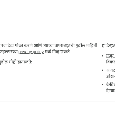
ुमचा डेटा गोळा करणे आणि त्याच्या वापराबद्दलची पुढील माहिती
हा डेव्
व्हलपरच्या
privacy policy
मध्ये मिळू शकते.
मंजूर
ढील गोष्टी हाताळते:
विकल
आयटमच
उद्दे
क्रेड
देण्य