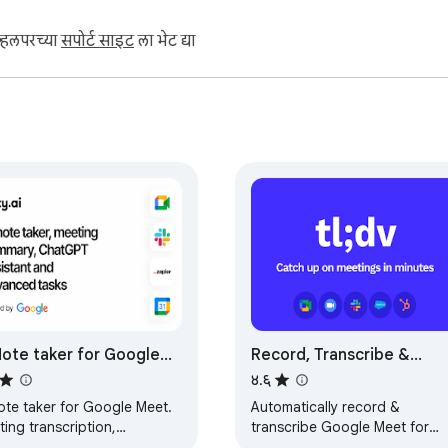
व्हलपरच्या
सपोर्ट साइट
ला भेट द्या
Note taker for Google
Record, Transcribe &
t, by Noty.ai
ChatGPT/Claude for
४.६
Google Meet
ote taker for Google Meet.
Automatically record &
ing transcription,
transcribe Google Meet for
omatic summaries, and task
FREE. 500k+ users