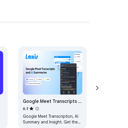
Google Meet Transcripts &
AI Summary
४.२
Google Meet Transcription, AI
Summary and Insight. Get the
most out of Google Meet!