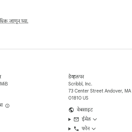
धिक जाणून घ्या.
nd over 10,000 people in roles like 👥

र
डेव्हलपर
2MiB
Scribbl, Inc.
73 Center Street Andover, MA
01810 US
षा
वेबसाइट
ईमेल
फोन