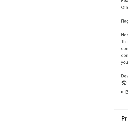
Fea
Off
Fla
Non
Thi
con
con
you
Dev
Pr