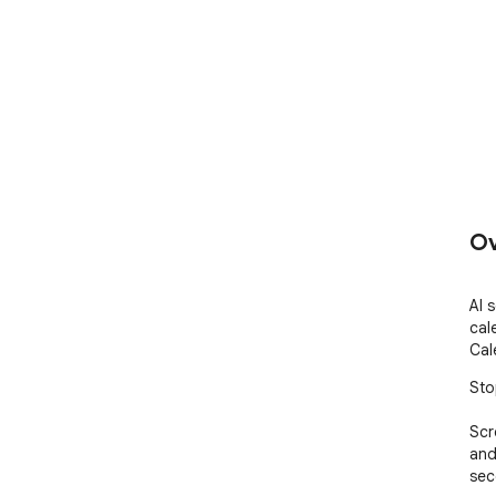
Ov
AI 
cal
Cal
Sto
Scr
and
sec