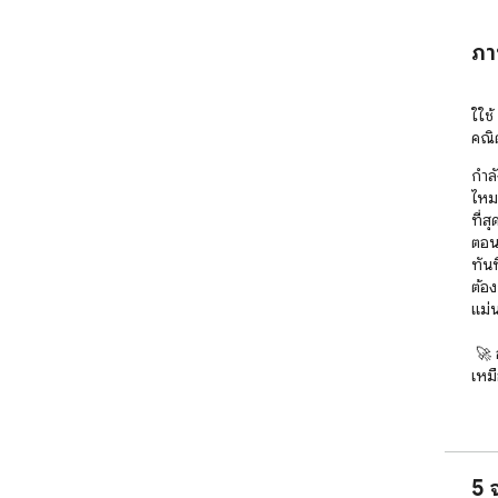
ภา
ใใช
คณิต
กำลั
ไหม?
ที่
ตอน 
ทันท
ต้อง
แม่น
 🚀 อะไรทำให้โปรแกรมแก้ภาพหน้าจอตัวนี้มีความโดดเด่นไม่
เหมื
 แพลตฟอร์มของเราผสานรวมปัญญาประดิษฐ์ล้ำสมัยเข้ากับการ
ออก
จากภ
5 
โจทย