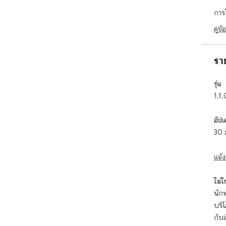
เขีย
การ
แม่น
รับค
ดูข้
 แตกต่างจากเครื่องคิดเลขทั่วไป โปรแกรมแก้โจทย์ภาพหน้าจอ
ด้วย
ชัดเ
รา
คอย
รุ่น
 ✨ คุณสมบัติหลัก

1.1.
 1️⃣ การระบุโจทย์ปัญหาได้ทันที เทคโนโลยีของเราใช้ OCR ขั้น
สูง
อัปเ
ตำร
30 
ลายม
 2️⃣ วิธีแก้ปัญหาแบบทีละขั้นตอน รับมากกว่าแค่คำตอบด้วย
โปร
แจ้ง
ตอนต
คุณ
ไม่ใช่
 3️⃣ ครอบคลุมหลากหลายสาขาวิชา

นักพ
บริ
 ➤ พีชคณิตและสมการ

 ➤ แคลคูลัสและอนุพันธ์

กับ