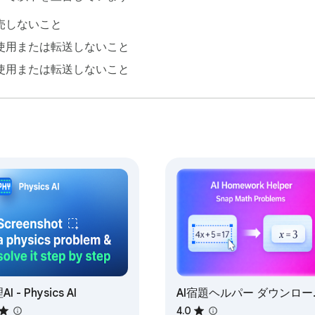
、あなたは理解に集中できます。

売しないこと
ぶべきか

使用または転送しないこと
使用または転送しないこと
バー技術で瞬時に答えを得る

保証

る手助け

プリは不要

題まで対応

へのアプローチを変革します。面倒な計算に時間を浪費するのを
より早く完了し、複雑な概念を理解するのに役立ちます。実際
、計算を確認し、ルーチン作業で貴重な時間を節約するために私
I - Physics AI
AI宿題ヘルパー ダウンロー
ド
4.0
作成したり、この強力な数学問題ソルバーのスクリーンショッ