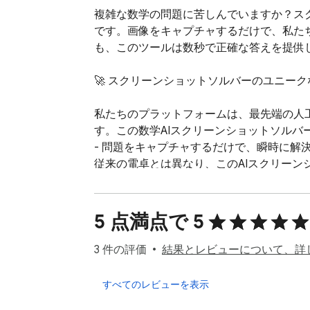
複雑な数学の問題に苦しんでいますか？ス
です。画像をキャプチャするだけで、私た
も、このツールは数秒で正確な答えを提供し
🚀 スクリーンショットソルバーのユニークな
私たちのプラットフォームは、最先端の人
す。この数学AIスクリーンショットソルバ
- 問題をキャプチャするだけで、瞬時に解決
従来の電卓とは異なり、このAIスクリーン
つでも利用できる個人の家庭教師がブラウザ
✨ 主な機能

5 点満点で 5
1️⃣ 即時問題認識 私たちの技術は、高
3 件の評価
結果とレビューについて、詳
事、手書きのメモから問題をキャプチャしま
2️⃣ ステップバイステップの解決策 答
すべてのレビューを表示
題を学ぶことができます。
