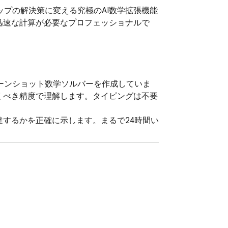
プの解決策に変える究極のAI数学拡張機能
迅速な計算が必要なプロフェッショナルで
ーンショット数学ソルバーを作成していま
べき精度で理解します。タイピングは不要 
達するかを正確に示します。まるで24時間い
ます。教科書、ワークシート、オンライン記
を使用して、理解可能な段階に分解された各問