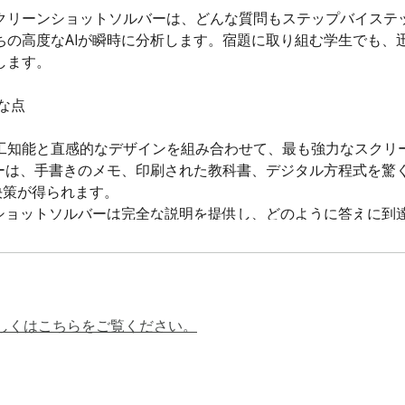
クリーンショットソルバーは、どんな質問もステップバイステッ
ちの高度なAIが瞬時に分析します。宿題に取り組む学生でも、
ます。

点

工知能と直感的なデザインを組み合わせて、最も強力なスクリ
ーは、手書きのメモ、印刷された教科書、デジタル方程式を驚く
策が得られます。

ショットソルバーは完全な説明を提供し、どのように答えに到
内にいるようなものです。

度なOCRを使用して、あらゆるソースから数学の表現を読み取り
しくはこちらをご覧ください。
す。

えだけでなく、ステップを示す数学スクリーンショットソルバー