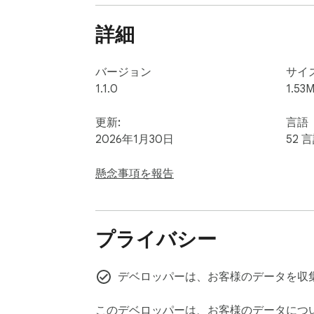
3️⃣ 複数の分野をカバー

詳細
➤ 代数と方程式

➤ 微積分と導関数

➤ 幾何学と三角法

バージョン
サイ
➤ 統計と確率

1.1.0
1.53M
➤ 線形代数と行列

更新:
言語
4️⃣ スクリーンショット分析機能 この
2026年1月30日
52 
ンで写真を撮って即時分析を行います。

5️⃣ AI駆動の精度 私たちの技術を使用
懸念事項を報告
📝 使用方法

このAIスクリーンショット数学ソルバーの
プライバシー
ステップ1：ブラウザの拡張機能アイコンを
ステップ2：AIに解決してほしい問題をキャ
ステップ3：数学AI画像技術に画像を分析さ
デベロッパーは、お客様のデータを収
ステップ4：完全な説明を伴う詳細な解決策
全プロセスは5秒未満で完了します。

このデベロッパーは、お客様のデータにつ