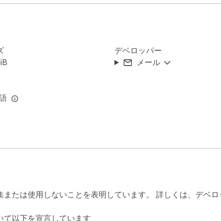
ズ
デベロッパー
iB
メール
写真数学ソルバーは、あらゆるソースからの画像を受け付けます
言語
すると、基本的な算数から高度な微積分まで、数千の問題タイプに
使用は非常に簡単です：

クリック

プチャ

せる

集または使用しないことを表明しています。 詳しくは、デベ
を確認

いて以下を宣言しています