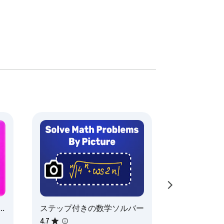
やめ、重要な概念を理解し始めましょう。

に学ぶことができるスクリーンショット数学
たちの拡張機能を使用します。

ステップ付きの数学ソルバー
4.7
トツールを使用して課題の答えを迅速に確認