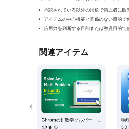
私たちの数学画像ソルバーが複雑さを処理し
承認されている
以外の用途で第三者に販
✅ なぜこのスクリーンショットソルバーを選
アイテムの中心機能と関係のない目的で
信用力を判断する目的または融資目的で
▸ スピード：スクリーンショット数学ソル
▸ 精度：高度なAIが毎回信頼できる解決策を
▸ 学習重視：詳細な説明が概念をマスターす
関連アイテム
▸ 便利さ：ブラウザ内で直接動作し、別のア
▸ 多様性：基本的な問題から大学レベルの課
この数学AI写真ソルバーは、数学的な課題
🎯 完璧な対象

1) 学生

中学校から大学まで、このツールは宿題を
ソルバーアプリです。

2) プロフェッショナル

エンジニア、データアナリスト、研究者は
Chrome用 数学ソルバー –
物理A
3) 教師

AI 数学問題解決ツール
4.9
5.0
学生のためにステップバイステップの例を