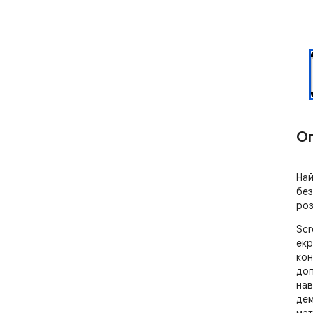
О
Най
без
роз
Scr
екр
кон
доп
нав
дем
мат