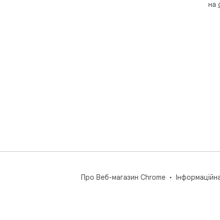
на
Пот
Scr
Пер
👉 h
Є з
📬 
Scr
🌐 
Про Веб-магазин Chrome
Інформаційн