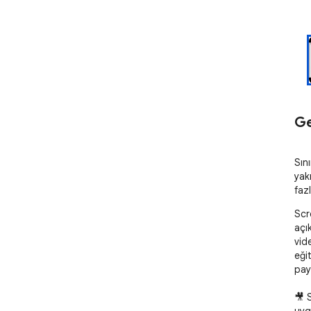
Ge
Sını
yak
faz
Scre
açık
vid
eğit
pay
🎥 S
uyg