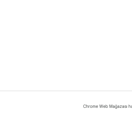
Scre
sür
🌐 
Chrome Web Mağazası h