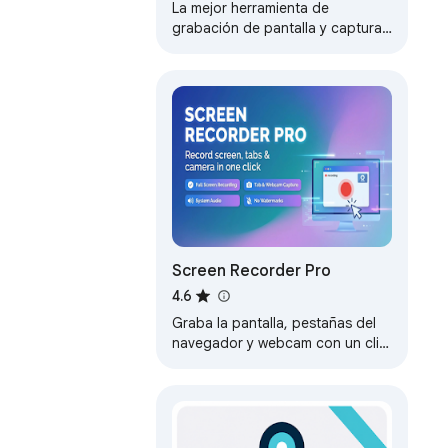
pantalla
La mejor herramienta de
grabación de pantalla y captura
de pantalla y anotación para
trabajo remoto.
Screen Recorder Pro
4.6
Graba la pantalla, pestañas del
navegador y webcam con un clic.
Captura audio, sin marcas de
agua, sin registro requerido.