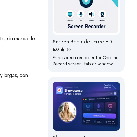
.
a, sin marca de 
Screen Recorder Free HD No
Watermark
5.0
Free screen recorder for Chrome.
Record screen, tab or window in
HD with mic, webcam & system
 largas, con 
audio. No watermark. No time
limit.