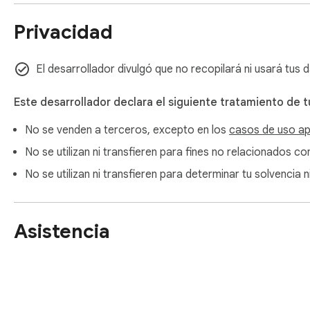
• Alt+Shift+A captura un área seleccionada.

Privacidad
GRATIS VS PRO

El módulo de captura con anotaciones y exportación a PNG, J
El desarrollador divulgó que no recopilará ni usará tus
webcam a WebM local es gratis para siempre, sin límites y s
además de los perfiles de grabación programada, es Pro, una
Este desarrollador declara el siguiente tratamiento de t
No se venden a terceros, excepto en los
casos de uso a
Una alternativa sin cuenta a los grabadores por suscripción. 
No se utilizan ni transfieren para fines no relacionados co
Política de privacidad https://zovo.one/privacy-policy
No se utilizan ni transfieren para determinar tu solvencia
Asistencia