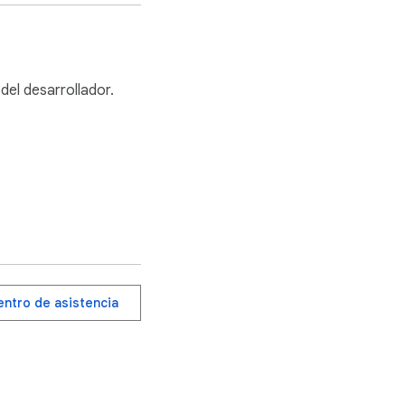
 pestaña, pantalla y 
del desarrollador.
enfoque y MP4, 


.

centro de asistencia