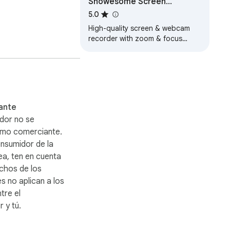
Showesome Screen
Recorder – Record Screen &
5.0
lla y el 
Camera
High-quality screen & webcam
recorder with zoom & focus
mode. No watermark, no time
limit. Fast share to YouTube or
on H.264 o 4K.

Drive.
ante
nta, no hay servidor, 
ador no se
e.

como comerciante.
onsumidor de la
a, ten en cuenta
moto. Cero llamadas 
chos de los
 no aplican a los
tre el
 y tú.