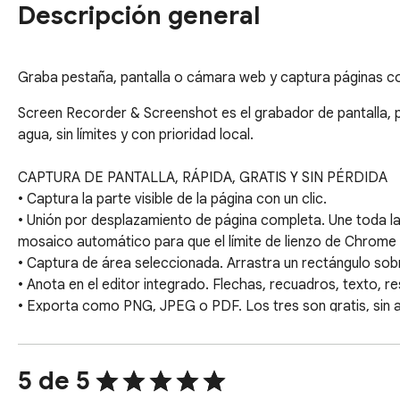
Descripción general
Graba pestaña, pantalla o cámara web y captura páginas compl
Screen Recorder & Screenshot es el grabador de pantalla, 
agua, sin límites y con prioridad local.

CAPTURA DE PANTALLA, RÁPIDA, GRATIS Y SIN PÉRDIDA

• Captura la parte visible de la página con un clic.

• Unión por desplazamiento de página completa. Une toda la 
mosaico automático para que el límite de lienzo de Chrome n
• Captura de área seleccionada. Arrastra un rectángulo sobr
• Anota en el editor integrado. Flechas, recuadros, texto, r
• Exporta como PNG, JPEG o PDF. Los tres son gratis, sin av
GRABADOR DE PANTALLA, PESTAÑA Y WEBCAM

• Graba la pestaña actual, toda tu pantalla, una sola ventan
5 de 5
• Mezcla el audio del micrófono y de la pestaña en una sola 