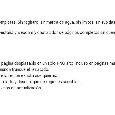
etas. Sin registro, sin marca de agua, sin límites, sin subidas
pestaña y webcam y capturador de páginas completas sin cuent
página desplazable en un solo PNG alto, incluso en páginas muy
unca trunque el resultado.

e la región exacta que quieras.

esaltado y desenfoque de regiones sensibles.

isos de actualización.

a o tu webcam.

pista sincronizada, sin desfase en tomas largas.
