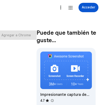
Acceder
Puede que también te
Agregar a Chrome
guste…
Impresionante captura de
pantalla y grabador de
4.7