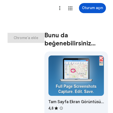
Oturum açın
Bunu da
Chrome'a ekle
beğenebilirsiniz…
Tam Sayfa Ekran Görüntüsü
Al - FireShot
4,8