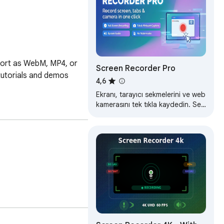
port as WebM, MP4, or 
Screen Recorder Pro
tutorials and demos 
4,6
Ekranı, tarayıcı sekmelerini ve web
kamerasını tek tıkla kaydedin. Ses
kaydedin, filigran yok, kayıt için
kayıt gerekmiyor.