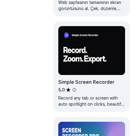
Web sayfasının tamamının ekran
görüntüsünü al. Çek, düzenle,
kaydet (PDF/JPEG/GIF/PNG),
yükle, yazdır veya gönder
(OneNote, pano,…
Simple Screen Recorder
5,0
Record any tab or screen with
auto spotlight on clicks, beautiful
backgrounds, browser frames,
and one-click MP4 export.