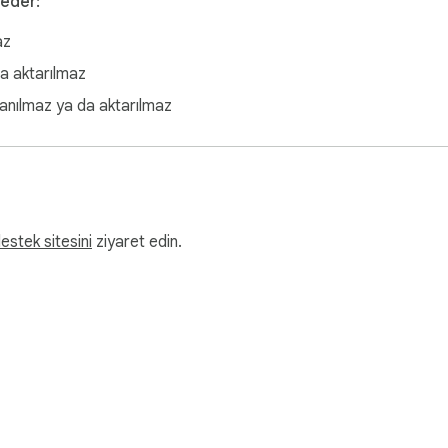
 eder:
az
da aktarılmaz
lanılmaz ya da aktarılmaz
estek sitesini
ziyaret edin.
zası hakkında
Geliştirici Kontrol Paneli
Gizlilik Politikası
Hizmet