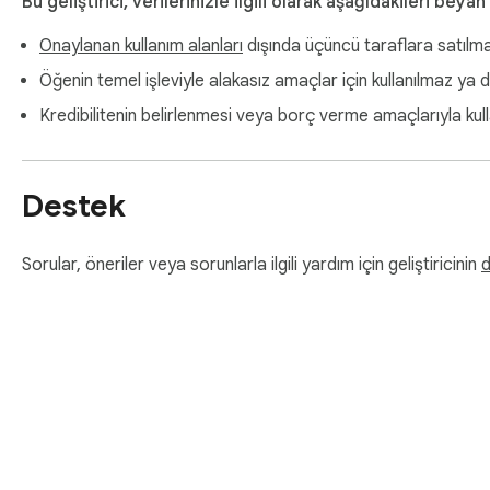
Bu geliştirici, verilerinizle ilgili olarak aşağıdakileri beyan
Onaylanan kullanım alanları
dışında üçüncü taraflara satılm
Öğenin temel işleviyle alakasız amaçlar için kullanılmaz ya 
Kredibilitenin belirlenmesi veya borç verme amaçlarıyla kul
Destek
Sorular, öneriler veya sorunlarla ilgili yardım için geliştiricinin
d
Chrome Web Mağa