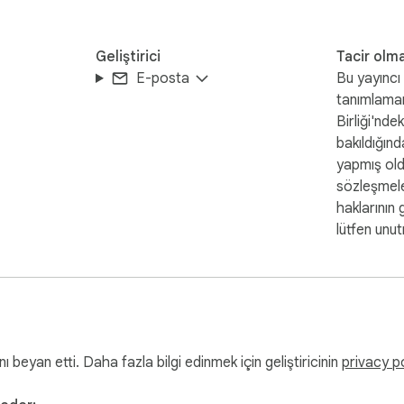
Geliştirici
Tacir olm
E-posta
Bu yayıncı 
tanımlama
Birliği'nde
bakıldığında
yapmış ol
sözleşmele
haklarının 
lütfen unu
ı beyan etti. Daha fazla bilgi edinmek için geliştiricinin
privacy p