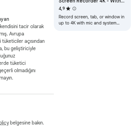
Screen Recorder 4K - With
Mic & System Audio
4,9
Record screen, tab, or window in
ayan
up to 4K with mic and system
kendisini tacir olarak
audio. No watermark, no login.
mış. Avrupa
Save recordings instantly in
ki tüketiciler açısından
WebM.
, bu geliştiriciyle
duğunuz
rde tüketici
geçerli olmadığını
tmayın.
olicy
belgesine bakın.