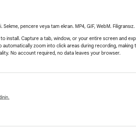
ci. Sekme, pencere veya tam ekran. MP4, GIF, WebM. Filigransız.
o install. Capture a tab, window, or your entire screen and ex
 automatically zoom into click areas during recording, making 
ity. No account required, no data leaves your browser.
inin.