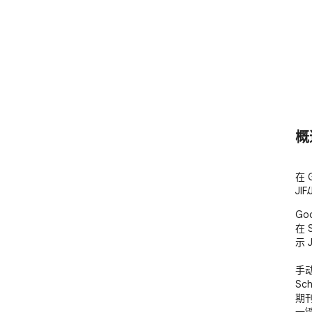
概
在 
JI
Go
在 
示 J
手
Sch
期