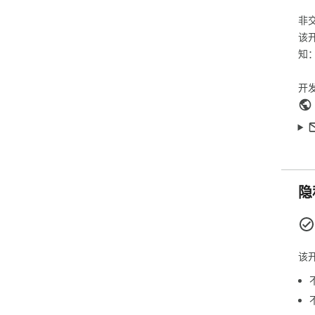
非
该
知
开
隐
该