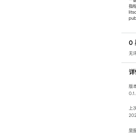
一键
指标
lit
pub
隐
词；
面
0
搜索
无
详
版
0.1
上
20
举