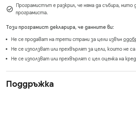
Програмистът е разкрил, че няма да събира, нито 
програмиста.
Този програмист декларира, че данните ви:
Не се продават на трети страни за цели извън
одоб
Не се използват или прехвърлят за цели, които не 
Не се използват или прехвърлят с цел оценка на кр
Поддръжка