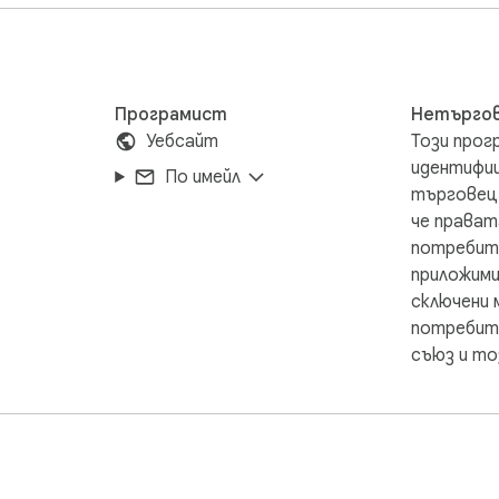
Програмист
Нетърго
Уебсайт
Този прог
идентифи
По имейл
търговец.
че прават
потребит
приложими
сключени 
потребите
съюз и то