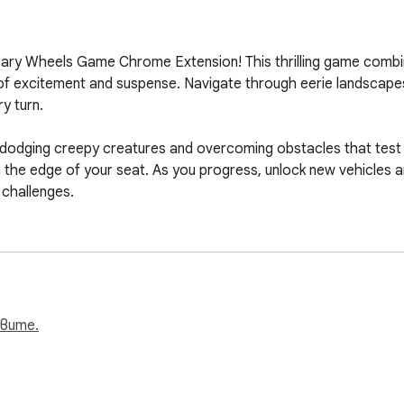
cary Wheels Game Chrome Extension! This thrilling game combi
d of excitement and suspense. Navigate through eerie landscapes
 turn.

s, dodging creepy creatures and overcoming obstacles that test 
 the edge of your seat. As you progress, unlock new vehicles a
hallenges.

 a world filled with thrills and chills, making every session an u
genre, the Scary Wheels Game is easy to play yet hard to maste
as you race against time in this exhilarating and spooky game
вите.
ick access to our website. Have fun!