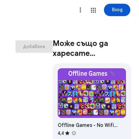
Вход
Може също да
Добавяне
харесате…
Offline Games - No Wifi
Games
4,4