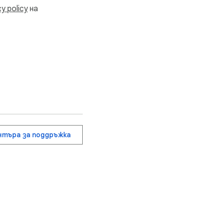
cy policy
на
нтъра за поддръжка