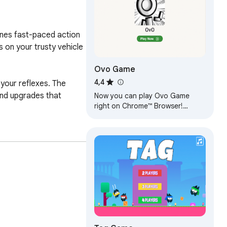
nes fast-paced action 
 on your trusty vehicle 
Ovo Game
4,4
your reflexes. The 
nd upgrades that 
Now you can play Ovo Game
right on Chrome™ Browser!
Offline and Popup Version,
without internet required!
nforgettable adventure. 
r.

. Can you conquer the 