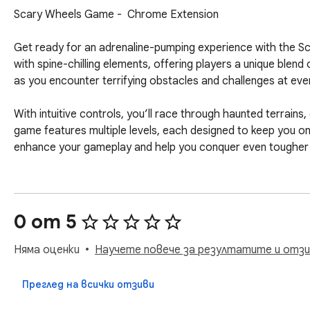
Scary Wheels Game -  Chrome Extension

Get ready for an adrenaline-pumping experience with the S
with spine-chilling elements, offering players a unique blen
as you encounter terrifying obstacles and challenges at every
With intuitive controls, you’ll race through haunted terrain
game features multiple levels, each designed to keep you on
enhance your gameplay and help you conquer even tougher c
The haunting sound effects and chilling visuals immerse you in
Perfect for gamers looking for a unique twist on the racing 
0 от 5
Download the extension now and prepare to face your fears 
scary wheels and emerge victorious?

Няма оценки
Научете повече за резултатите и отзи
Note: If you want to find more games, we have a link for qu
Преглед на всички отзиви