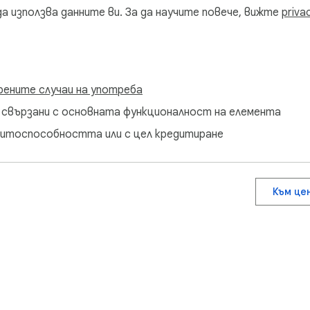
да използва данните ви. За да научите повече, вижте
priva
рените случаи на употреба
са свързани с основната функционалност на елемента
едитоспособността или с цел кредитиране
Към це