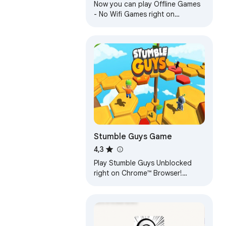
Now you can play Offline Games
- No Wifi Games right on
Chrome™ Browser! Fun for all
ages, and a mental workout too!
Stumble Guys Game
4,3
Play Stumble Guys Unblocked
right on Chrome™ Browser!
Offline and Popup Version,
without internet required!