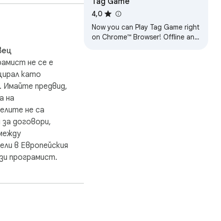
Tag Game
4,0
Now you can Play Tag Game right
on Chrome™ Browser! Offline and
Popup Version, without internet
вец
required!
рамист не се е
цирал като
 Имайте предвид,
а на
елите не са
 за договори,
между
ли в Европейския
зи програмист.