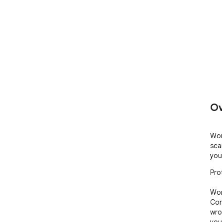
Ov
Wor
sca
you 
Pro
Wor
Con
wro