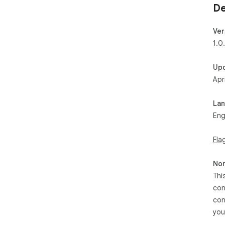
De
Ver
1.0
Up
Apr
La
Eng
Fla
Non
Thi
con
con
you