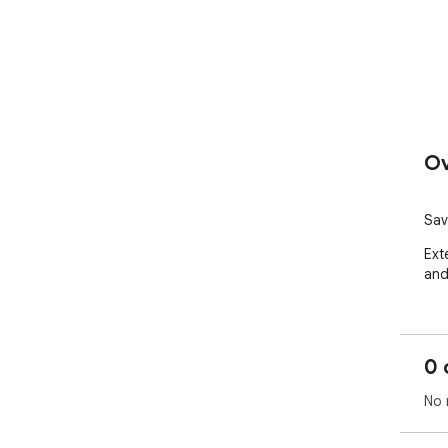
Ov
Sav
Ext
and 
0 
No 