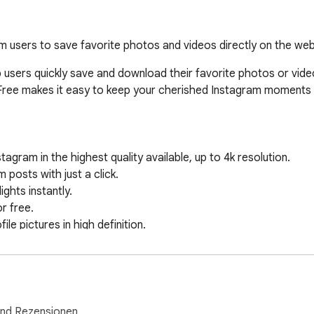
m users to save favorite photos and videos directly on the we
 users quickly save and download their favorite photos or vide
eFree makes it easy to keep your cherished Instagram moments 
ram in the highest quality available, up to 4k resolution.

osts with just a click.

hts instantly.

 free.

 pictures in high definition.

 Instagram.com.

ish to download.

und Rezensionen.