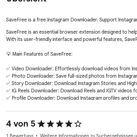
SaveFree is a free Instagram Downloader. Support Instagra
SaveFree is an essential browser extension designed to help
With its user-friendly interface and powerful features, Sav
💡 Main Features of SaveFree:

✅ Video Downloader: Effortlessly download videos from Instag
✅ Photo Downloader: Save full-sized photos from Instagram p
✅ Story Downloader: Download Instagram Stories and Highlig
✅ IG Reels Downloader: Download Reels and IGTV videos for
✅ Profile Downloader: Download Instagram profiles and profile
🔍 How to Use SaveFree on Chrome Browser:

4 von 5
1️⃣  Open Instagram: Launch the Chrome browser and go to
2️⃣  Find Your Content: Navigate to the photo or video you w
1 Bewertung
Weitere Informationen zu Suchergebnissen 