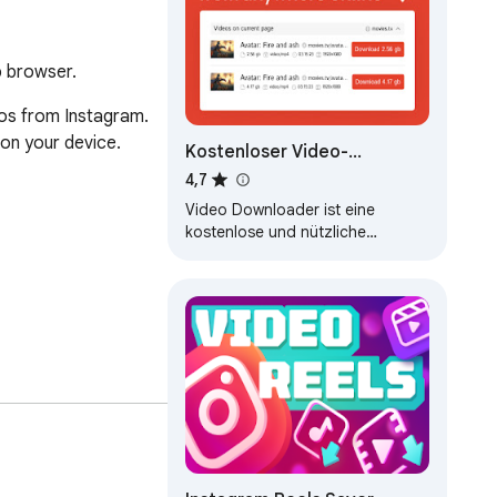
b browser.
os from Instagram. 
on your device.

Kostenloser Video-
Downloader
4,7
Video Downloader ist eine
kostenlose und nützliche
Browser-Erweiterung zum
Herunterladen von Online-Videos