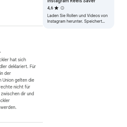
Instagram Reels Saver
4,6
o your device.

Laden Sie Rollen und Videos von
Instagram herunter. Speichert
jedes Instagram-Video oder jede
Instagram-Rolle. Laden Sie den…
 can recognize the 
r
kler hat sich
ler deklariert. Für
h any issues or 
in der
 Union gelten die
echte nicht für
 zwischen dir und
ckler
 werden.