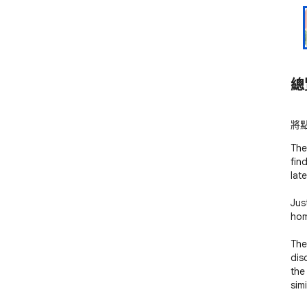
總
將點
The
fin
later
Just
hom
The
dis
the 
simi