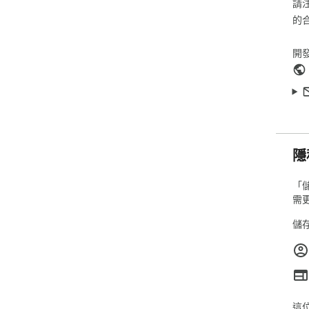
請
的
開
隱
「儲
需
儲存
這