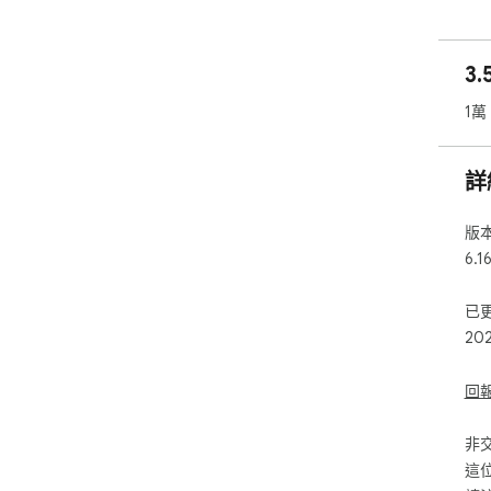
Ver
upd
3.
1萬
詳
版
6.1
已
20
回
非
這