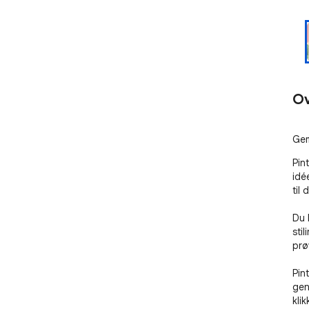
Ov
Gem
Pin
idé
til 
Du 
stil
prøv
Pin
gen
kli