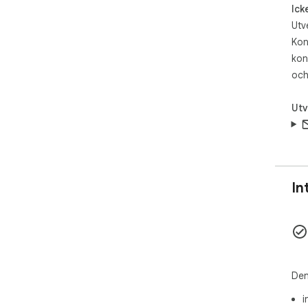
Ick
Utv
Kon
kon
och
Utv
In
Den
i