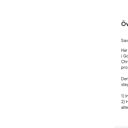
Öv
Sav
Har
i G
Chr
pro
Den
ste
1) I
2) 
alt
Vår
att