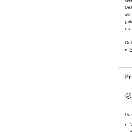
Gee
Dez
als
gel
op 
Ont
Pr
Dez
N
g