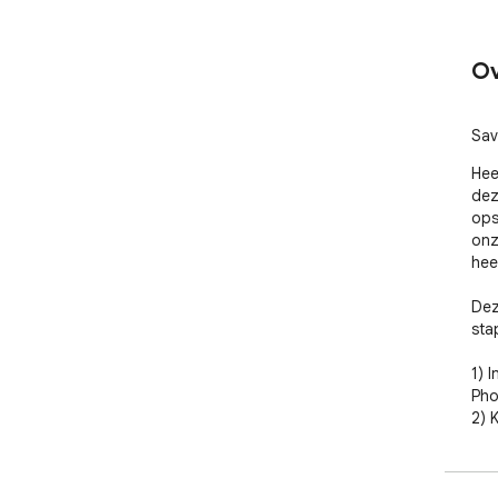
Ov
Sav
Hee
dez
ops
onz
heef
Dez
sta
1) 
Pho
2) 
wil
Goo