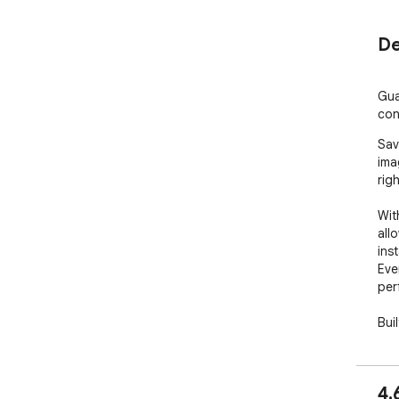
De
Gua
con
Sav
ima
righ
Wit
all
ins
Eve
per
Bui
eve
ext
comp
4.