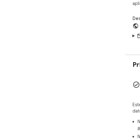
apl
Des
Pr
Est
dat
N
a
N