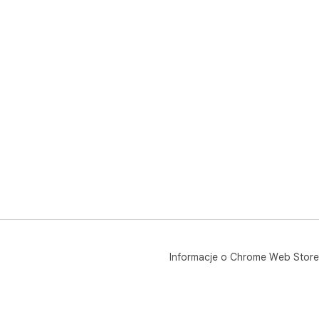
🎨 
🔹 
🔹 
🔹 
log
🔒 
Zap
prz
wys
śle
❓ C
📌 
💡 
pod
Informacje o Chrome Web Store
suw
📌 
szc
💡 