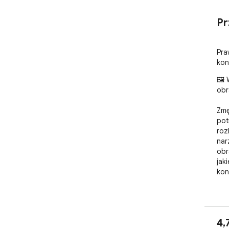
Pr
Pra
kon
🖼️
obr
Zmę
pot
roz
nar
obr
jak
kon
Bez
lok
4,
🚀 S