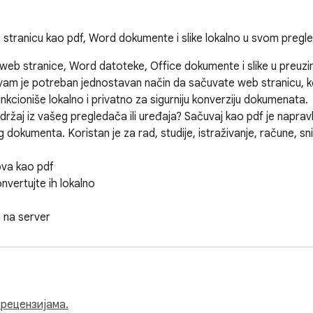
eb stranicu kao pdf, Word dokumente i slike lokalno u svom preg
eb stranice, Word datoteke, Office dokumente i slike u preuzi
vam je potreban jednostavan način da sačuvate web stranicu, konv
kcioniše lokalno i privatno za sigurniju konverziju dokumenata.  
ržaj iz vašeg pregledača ili uređaja? Sačuvaj kao pdf je napra
dokumenta. Koristan je za rad, studije, istraživanje, račune, sni
va kao pdf  

ertujte ih lokalno  

na server  

nje ili skladištenje  

pdf  

sa slikama u pdf  

edaču  

 рецензијама.