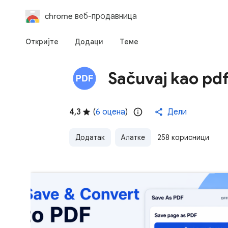
chrome веб-продавница
Откријте
Додаци
Теме
Sačuvaj kao pd
4,3
(
6 оцена
)
Дели
Додатак
Алатке
258 корисници