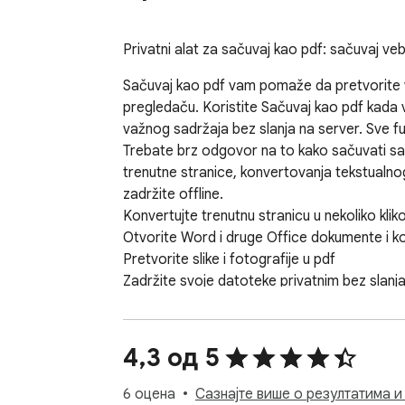
Privatni alat za sačuvaj kao pdf: sačuvaj v
Sačuvaj kao pdf vam pomaže da pretvorite w
pregledaču. Koristite Sačuvaj kao pdf kada 
važnog sadržaja bez slanja na server. Sve fun
Trebate brz odgovor na to kako sačuvati sad
trenutne stranice, konvertovanja tekstualnog 
zadržite offline.  

Konvertujte trenutnu stranicu u nekoliko kliko
Otvorite Word i druge Office dokumente i konv
Pretvorite slike i fotografije u pdf  

Zadržite svoje datoteke privatnim bez slanja 
Kreirajte datoteke spremne za deljenje, štampa
1️⃣ Sačuvajte trenutnu karticu kao pdf  

2️⃣ Konvertujte Word i Office dokumente kao 
4,3 од 5
3️⃣ Pretvorite slike, snimke ekrana i datoteke 
4️⃣ Obradite datoteke lokalno u vašem pregl
6 оцена
Сазнајте више о резултатима и