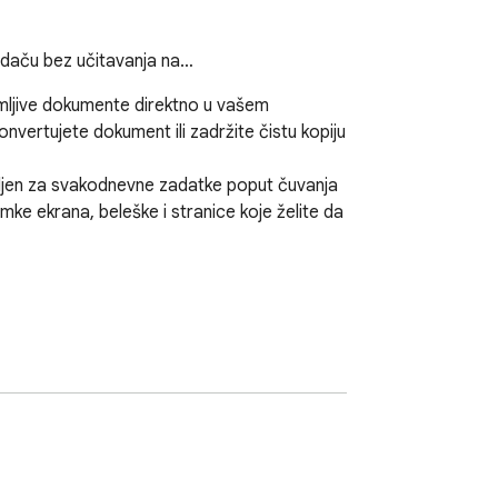
ledaču bez učitavanja na…
mljive dokumente direktno u vašem 
ertujete dokument ili zadržite čistu kopiju 


vljen za svakodnevne zadatke poput čuvanja 
mke ekrana, beleške i stranice koje želite da 