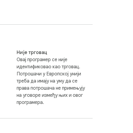
žite trenutnu stranicu i zadržite njen 
icu, sačuvaj stranicu, sačuvaj internet 
kako da eksportuju Word dokument ili kako 
z vašeg dokumenta i zadržati svoj sadržaj 
Није трговац
Овај програмер се није
идентификовао као трговац.
Потрошачи у Европској унији
треба да имају на уму да се
da konvertujete sliku u pdf ili kako da 
права потрошача не примењују
oput sačuvaj jpg, konverter slika i png u 
на уговоре између њих и овог
програмера.