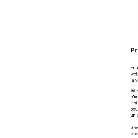
Pr
Enr
web
la v
🖼️
n'i
Fin
seu
un 
Sav
pui