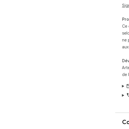
Sig
Pro
Ce 
sel
ne 
aux 
Dé
Art
de 
Co