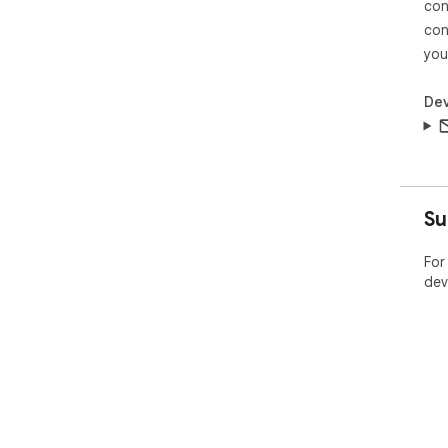
con
con
you
Dev
Su
For
dev