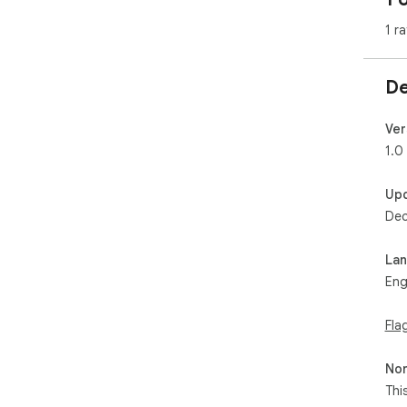
1 ra
De
Ver
1.0
Up
Dec
La
Eng
Fla
Non
Thi