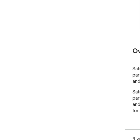
Ov
Sat
par
and
Sat
par
and
for 
1 