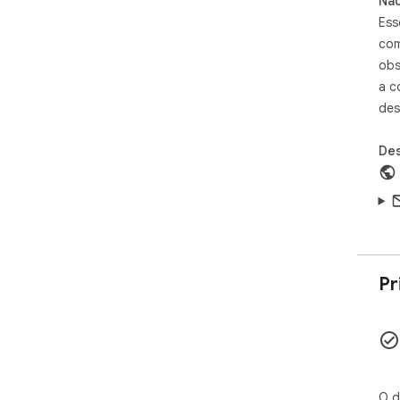
Não
Ess
com
obs
a c
des
Des
Pr
O d