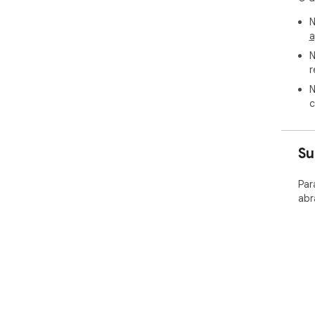
N
a
N
r
N
c
Su
Par
abr