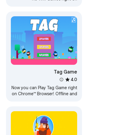
Chrome™ Browser! Fun for all
ages, and a mental workout too!
Tag Game
4.0
Now you can Play Tag Game right
on Chrome™ Browser! Offline and
Popup Version, without internet
required!