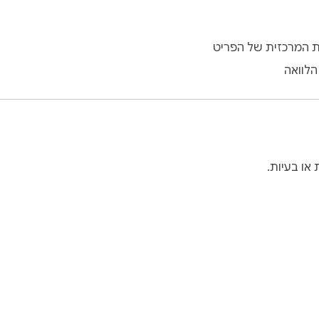
ת המרכזית של הפריט
הלוואה
או בעיות.
נט של Chrome
לוח הבקרה של המפתח
מדיניות פרטיות
תנאים