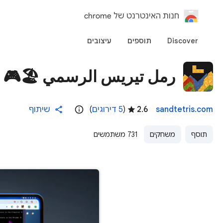
‏חנות האינטרנט של chrome
Discover
תוספים
עיצובים
رمل تيريس الرسمي 🏖️🎮
sandtetris.com
2.6
(
5 דירוגים
)
שיתוף
תוסף
משחקים
731 משתמשים