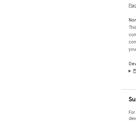
Fla
Non
Thi
con
con
you
Dev
Su
For
dev