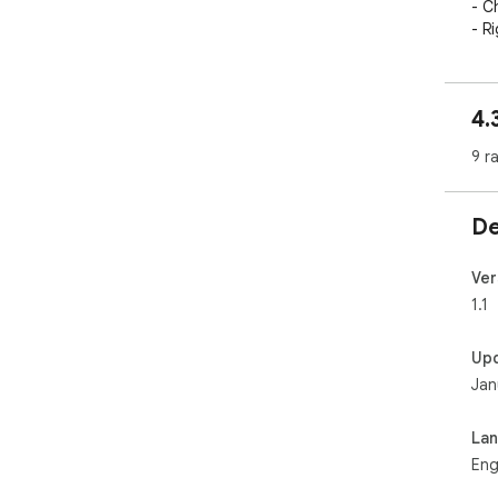
- C
- R
bei
- C
uni
4.
9 r
De
Ver
1.1
Up
Jan
La
Eng