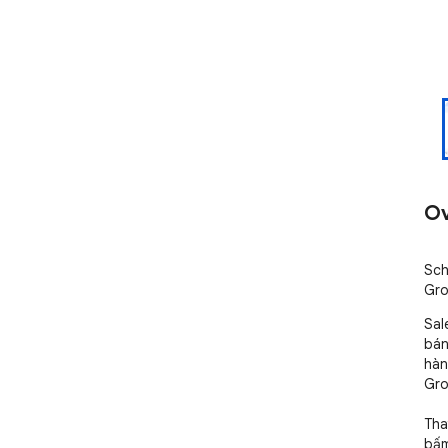
Ov
Sch
Gro
Sal
bán
hàn
Gro
Tha
bấm