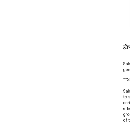
స
Sal
gen
**S
Sal
to 
enr
eff
gro
of 